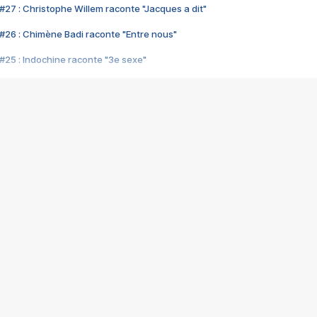
#27 : Christophe Willem raconte "Jacques a dit"
#26 : Chimène Badi raconte "Entre nous"
#25 : Indochine raconte "3e sexe"
#24 : Zaho raconte "C'est chelou"
#23 : Patrick Bruel raconte "Au café des délices"
#22 : Kyo raconte "Le chemin"
#21 : Nolwenn Leroy raconte "Cassé"
#20 : Patrick Hernandez raconte "Born to be alive"
#19 : Lorie raconte "Près de moi"
#18 : Michael Jones raconte "A nos actes manqués" (avec Jean-Jacque
#17 : Khaled raconte "Aïcha"
#16 : Corneille raconte "Parce qu'on vient de loin"
#15 : Indochine raconte "L'aventurier"