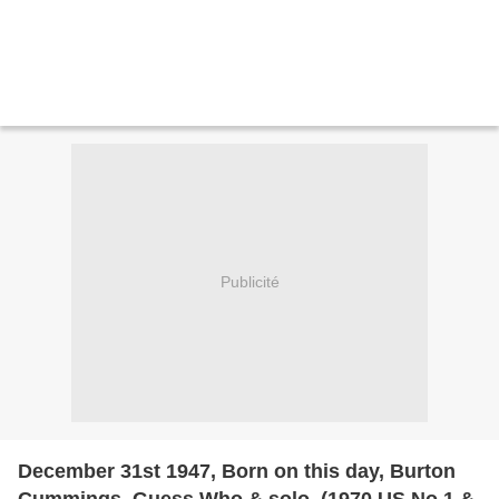
Publicité
December 31st 1947, Born on this day, Burton
Cummings, Guess Who & solo, (1970 US No.1 &