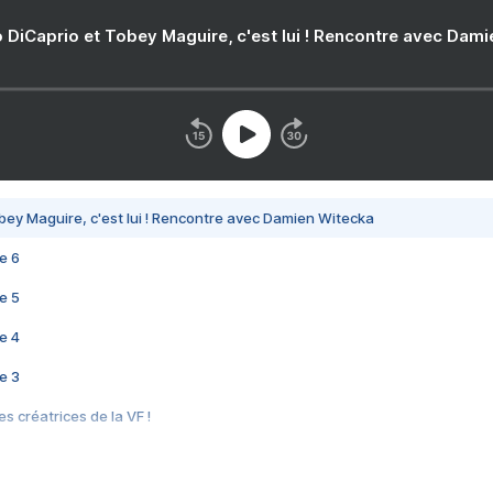
 DiCaprio et Tobey Maguire, c'est lui ! Rencontre avec Dam
bey Maguire, c'est lui ! Rencontre avec Damien Witecka
e 6
e 5
e 4
e 3
s créatrices de la VF !
e 2