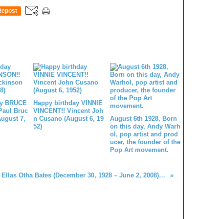
Repost
0
ay BRUCE
Happy birthday VINNIE
Paul Bruc
VINCENT!! Vincent Joh
August 7,
n Cusano (August 6, 19
August 6th 1928, Born
52)
on this day, Andy Warh
ol, pop artist and prod
ucer, the founder of the
Pop Art movement.
Ellas Otha Bates (December 30, 1928 – June 2, 2008), known professionally as Bo Diddley