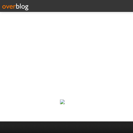
188 C
Classic Rock