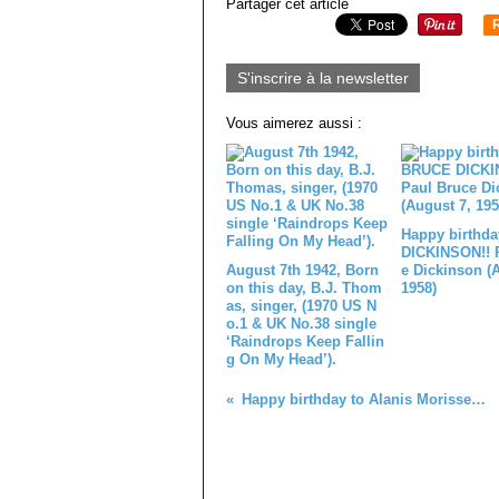
Partager cet article
S'inscrire à la newsletter
Vous aimerez aussi :
Happy birthd
DICKINSON!! 
August 7th 1942, Born
e Dickinson (
on this day, B.J. Thom
1958)
as, singer, (1970 US N
o.1 & UK No.38 single
‘Raindrops Keep Fallin
g On My Head’).
Happy birthday to Alanis Morissette, born on 1st June 1974