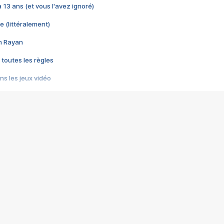
 a 13 ans (et vous l'avez ignoré)
e (littéralement)
im Rayan
 toutes les règles
s les jeux vidéo
us choquant de Rockstar ? - Le scandale BULLY
e plus moche de Steam
du RÊVE tourne au CAUCHEMAR
pendant 8 heures
it… à tort
umiliés par un jeu vidéo
ire - Final Fantasy 8
ti un empire - Age of Empires