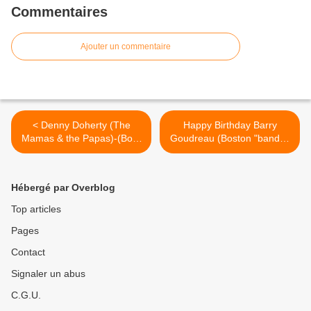
Commentaires
Ajouter un commentaire
< Denny Doherty (The
Happy Birthday Barry
Mamas & the Papas)-(Born
Goudreau (Boston "band")-
November 29 ,1940)
(Born November 29,1951) >
Hébergé par Overblog
Top articles
Pages
Contact
Signaler un abus
C.G.U.