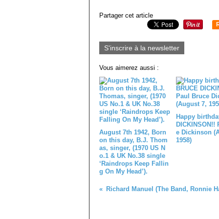
Partager cet article
S'inscrire à la newsletter
Vous aimerez aussi :
Happy birthd
DICKINSON!! 
August 7th 1942, Born
e Dickinson (
on this day, B.J. Thom
1958)
as, singer, (1970 US N
o.1 & UK No.38 single
‘Raindrops Keep Fallin
g On My Head’).