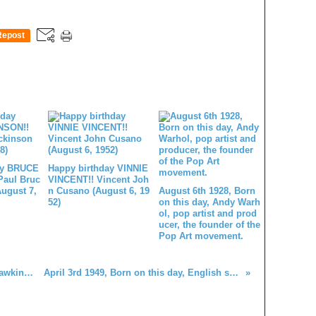
Repost
0
ay BRUCE
Happy birthday VINNIE
Paul Bruc
VINCENT!! Vincent Joh
August 7,
n Cusano (August 6, 19
August 6th 1928, Born
52)
on this day, Andy Warh
ol, pop artist and prod
ucer, the founder of the
Pop Art movement.
Richard Manuel (The Band, Ronnie Hawkins & The Hawks, The Revols, Bob Dylan, The Pencils) was born on this date in 1943. He died on March 4, 1986, aged 42.
April 3rd 1949, Born on this day, English singer, songwriter, and guitarist Richard Thompson who was a member of Fairport Convention and is now a solo artist.