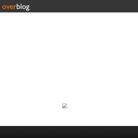
188 C
Classic Rock