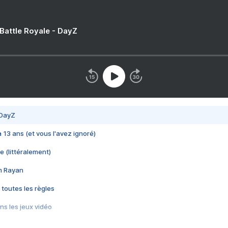
 Battle Royale - DayZ
 DayZ
 a 13 ans (et vous l'avez ignoré)
e (littéralement)
im Rayan
 toutes les règles
s les jeux vidéo
us choquant de Rockstar ? - Le scandale BULLY