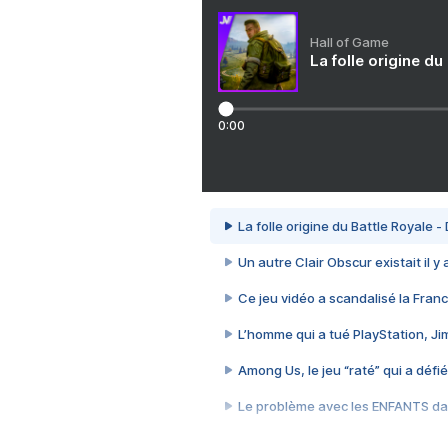
Hall of Game
La folle origine du
0:00
La folle origine du Battle Royale -
Un autre Clair Obscur existait il y
Ce jeu vidéo a scandalisé la Franc
L’homme qui a tué PlayStation, J
Among Us, le jeu “raté” qui a défié
Le problème avec les ENFANTS dan
Et si GTA n'était pas le jeu le pl