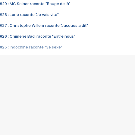
#29 : MC Solaar raconte "Bouge de là"
28 : Lorie raconte "Je vais vite"
#27 : Christophe Willem raconte "Jacques a dit"
#26 : Chimène Badi raconte "Entre nous"
#25 : Indochine raconte "3e sexe"
#24 : Zaho raconte "C'est chelou"
#23 : Patrick Bruel raconte "Au café des délices"
#22 : Kyo raconte "Le chemin"
#21 : Nolwenn Leroy raconte "Cassé"
#20 : Patrick Hernandez raconte "Born to be alive"
#19 : Lorie raconte "Près de moi"
#18 : Michael Jones raconte "A nos actes manqués" (avec Jean-Jacque
#17 : Khaled raconte "Aïcha"