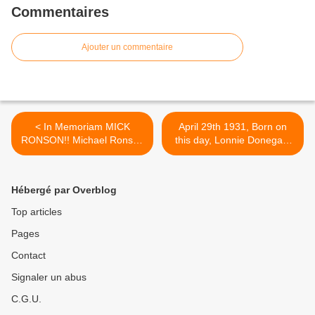
Commentaires
Ajouter un commentaire
< In Memoriam MICK
April 29th 1931, Born on
RONSON!! Michael Ronson
this day, Lonnie Donegan,
(May 26, 1946 - April 29,
singer who launched the
1993) Guitarist for (David
skiffle craze. He had a 1960
Bowie) The Spiders from
UK No.1 single with ‘My Old
Hébergé par Overblog
Mars ('70'73), Mott the
Man’s A Dustman’, plus
Hoople ('74-'74), The Rats,
over 30 other UK Top 40
Top articles
The Arnold Corns, etc.
singles. He died on
Pages
November 3rd 2002. >
Contact
Signaler un abus
C.G.U.