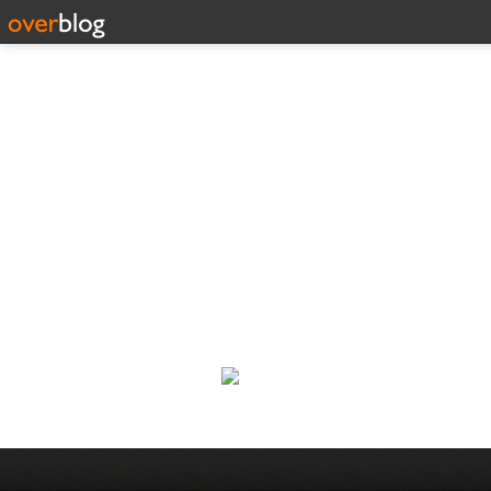
188 C
Classic Rock