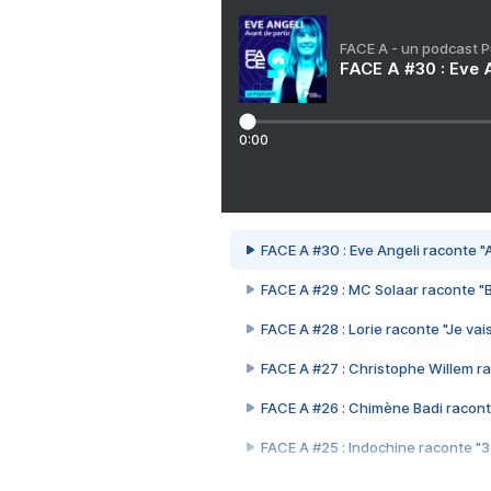
FACE A - un podcast 
FACE A #30 : Eve A
0:00
FACE A #30 : Eve Angeli raconte "A
FACE A #29 : MC Solaar raconte "
FACE A #28 : Lorie raconte "Je vais
FACE A #27 : Christophe Willem ra
FACE A #26 : Chimène Badi racont
FACE A #25 : Indochine raconte "
FACE A #24 : Zaho raconte "C'est