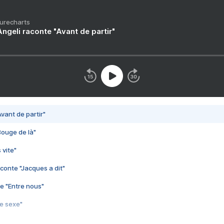
Purecharts
ngeli raconte "Avant de partir"
vant de partir"
Bouge de là"
 vite"
conte "Jacques a dit"
e "Entre nous"
3e sexe"
 chelou"