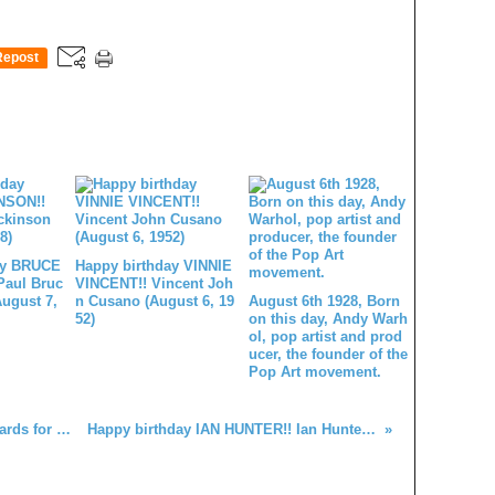
Repost
0
ay BRUCE
Happy birthday VINNIE
Paul Bruc
VINCENT!! Vincent Joh
August 7,
n Cusano (August 6, 19
August 6th 1928, Born
52)
on this day, Andy Warh
ol, pop artist and prod
ucer, the founder of the
Pop Art movement.
In Memoriam BILLY POWELL! Keyboards for Lynyrd Skynyrd ('71-'09), Rossington Collins Band ('79), Allen Collins Band (June 3, 1952 - January 28, 2009)
Happy birthday IAN HUNTER!! Ian Hunter Patterson (June 3, 1939) Singer, guitarist for Mott The Hoople, Ringo Starr & His All-Starr Band