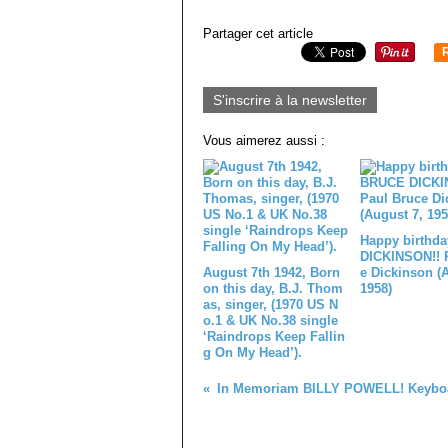
Partager cet article
S'inscrire à la newsletter
Vous aimerez aussi :
Happy birthd
DICKINSON!! 
August 7th 1942, Born
e Dickinson (
on this day, B.J. Thom
1958)
as, singer, (1970 US N
o.1 & UK No.38 single
‘Raindrops Keep Fallin
g On My Head’).